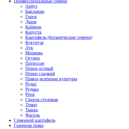
Профессиональные семена
Арбуз
Баклажан
Горох
Дыня
Кабачок
Капуста
Картофель (ботанические семена)
Кукуруза
Лук
Морковь
Огурец
Патиссон
Перец острый
Перец сладкий
Пряно-зеленные культуры
Редис
Редька
Репа
Свекла столовая
Томат
Тыква
Фасоль
Семенной картофель
Газонная трава