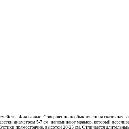
емейства Фиалковые. Совершенно необыкновенная сказочная расц
етки диаметром 5-7 см, напоминают мрамор, который переливает
 Кустики прямостоячие, высотой 20-25 см. Отличается длительн