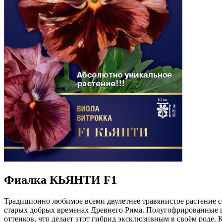
Фиалка КЬЯНТИ F1
Традиционно любимое всеми двулетнее травянистое растение с
старых добрых временах Древнего Рима. Полугофрированные цв
оттенков, что делает этот гибрид эксклюзивным в своём роде.