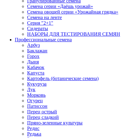
Гранулированные семена
Семена серии «Даёшь урожай»
Семена овощей серии «Урожайная грядка»
Семена на ленте
Серия "2+1"
Сидераты
НАБОРЫ ДЛЯ ТЕСТИРОВАНИЯ СЕМЯН
Профессиональные семена
Арбуз
Баклажан
Горох
Дыня
Кабачок
Капуста
Картофель (ботанические семена)
Кукуруза
Лук
Морковь
Огурец
Патиссон
Перец острый
Перец сладкий
Пряно-зеленные культуры
Редис
Редька