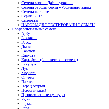
Семена серии «Даёшь урожай»
Семена овощей серии «Урожайная грядка»
Семена на ленте
Серия "2+1"
Сидераты
НАБОРЫ ДЛЯ ТЕСТИРОВАНИЯ СЕМЯН
Профессиональные семена
Арбуз
Баклажан
Горох
Дыня
Кабачок
Капуста
Картофель (ботанические семена)
Кукуруза
Лук
Морковь
Огурец
Патиссон
Перец острый
Перец сладкий
Пряно-зеленные культуры
Редис
Редька
Репа