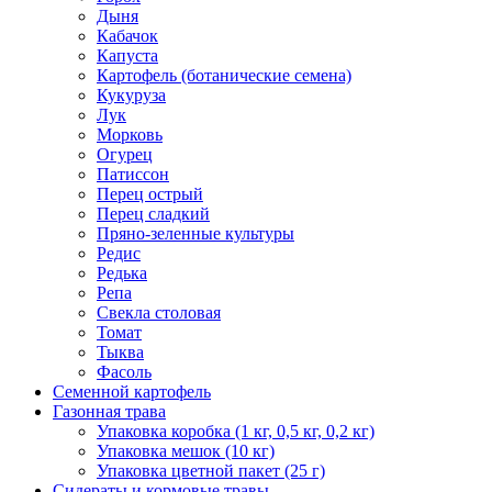
Дыня
Кабачок
Капуста
Картофель (ботанические семена)
Кукуруза
Лук
Морковь
Огурец
Патиссон
Перец острый
Перец сладкий
Пряно-зеленные культуры
Редис
Редька
Репа
Свекла столовая
Томат
Тыква
Фасоль
Семенной картофель
Газонная трава
Упаковка коробка (1 кг, 0,5 кг, 0,2 кг)
Упаковка мешок (10 кг)
Упаковка цветной пакет (25 г)
Сидераты и кормовые травы