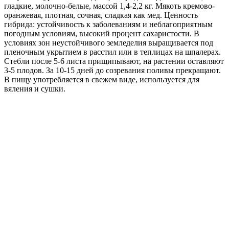
гладкие, молочно-белые, массой 1,4-2,2 кг. Мякоть кремово-
оранжевая, плотная, сочная, сладкая как мед. Ценность
гибрида: устойчивость к заболеваниям и неблагоприятным
погодным условиям, высокий процент сахаристости. В
условиях зон неустойчивого земледелия выращивается под
пленочным укрытием в расстил или в теплицах на шпалерах.
Стебли после 5-6 листа прищипывают, на растении оставляют
3-5 плодов. За 10-15 дней до созревания поливы прекращают.
В пищу употребляется в свежем виде, используется для
вяления и сушки.
Где купить?
Интернет-магазин
Новости
Каталог
Прайс-листы
Доставка
Информация
Контакты