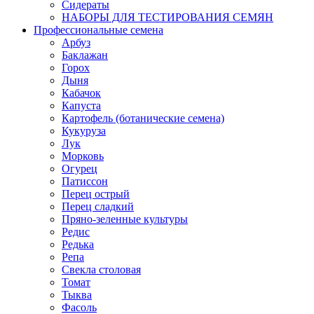
Сидераты
НАБОРЫ ДЛЯ ТЕСТИРОВАНИЯ СЕМЯН
Профессиональные семена
Арбуз
Баклажан
Горох
Дыня
Кабачок
Капуста
Картофель (ботанические семена)
Кукуруза
Лук
Морковь
Огурец
Патиссон
Перец острый
Перец сладкий
Пряно-зеленные культуры
Редис
Редька
Репа
Свекла столовая
Томат
Тыква
Фасоль