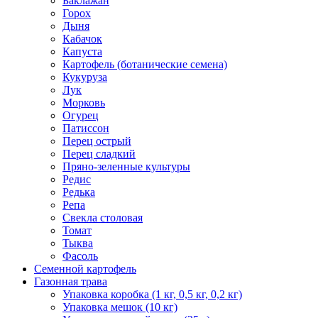
Баклажан
Горох
Дыня
Кабачок
Капуста
Картофель (ботанические семена)
Кукуруза
Лук
Морковь
Огурец
Патиссон
Перец острый
Перец сладкий
Пряно-зеленные культуры
Редис
Редька
Репа
Свекла столовая
Томат
Тыква
Фасоль
Семенной картофель
Газонная трава
Упаковка коробка (1 кг, 0,5 кг, 0,2 кг)
Упаковка мешок (10 кг)