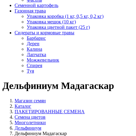
Семенной картофель
Газонная трава
Упаковка коробка (1 кг, 0,5 кг, 0,2 кг)
Упаковка мешок (10 кг)
Упаковка цветной пакет (25 г)
Сидераты и кормовые травы
Барбарис
Дерен
Калина
Лапчатка
Можжевельник
Спирея
Туя
Дельфиниум Мадагаскар
Магазин семян
Каталог
ПАКЕТИРОВАННЫЕ СЕМЕНА
Семена цветов
Многолетники
Дельфиниум
Дельфиниум Мадагаскар