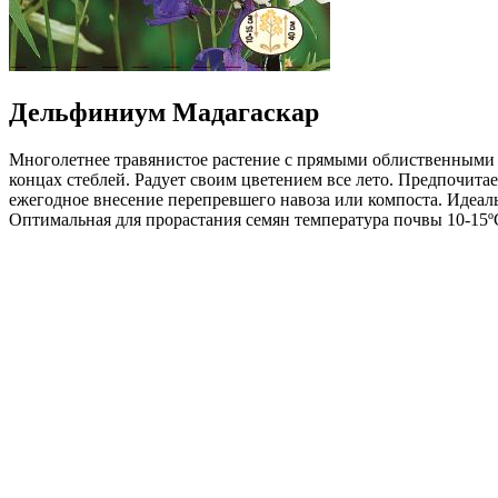
Дельфиниум Мадагаскар
Многолетнее травянистое растение с прямыми облиственными с
концах стеблей. Радует своим цветением все лето. Предпочита
ежегодное внесение перепревшего навоза или компоста. Идеал
Оптимальная для прорастания семян температура почвы 10-15º
Где купить?
Интернет-магазин
Новости
Каталог
Прайс-листы
Доставка
Информация
Контакты