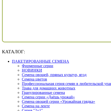
КАТАЛОГ:
ПАКЕТИРОВАННЫЕ СЕМЕНА
Фирменные серии
НОВИНКИ
Семена овощей, пряных культур, ягод
Семена цветов
Профессиональная серия семян в любительской упа
Трава для домашних животных
Гранулированные семена
Семена серии «Даёшь урожай»
Семена овощей серии «Урожайная грядка»
Семена на ленте
Серия "2+1"