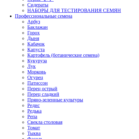
Сидераты
НАБОРЫ ДЛЯ ТЕСТИРОВАНИЯ СЕМЯН
Профессиональные семена
Арбуз
Баклажан
Горох
Дыня
Кабачок
Капуста
Картофель (ботанические семена)
Кукуруза
Лук
Морковь
Огурец
Патиссон
Перец острый
Перец сладкий
Пряно-зеленные культуры
Редис
Редька
Репа
Свекла столовая
Томат
Тыква
Фасоль