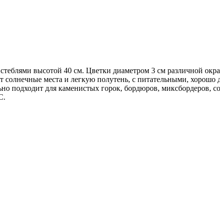
теблями высотой 40 см. Цветки диаметром 3 см различной окрас
ет солнечные места и легкую полутень, с питательными, хорошо
ьно подходит для каменистых горок, бордюров, миксбордеров, со
С.