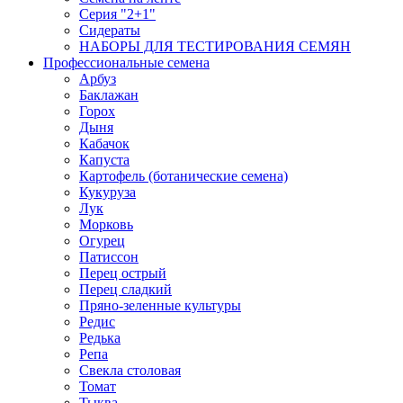
Серия "2+1"
Сидераты
НАБОРЫ ДЛЯ ТЕСТИРОВАНИЯ СЕМЯН
Профессиональные семена
Арбуз
Баклажан
Горох
Дыня
Кабачок
Капуста
Картофель (ботанические семена)
Кукуруза
Лук
Морковь
Огурец
Патиссон
Перец острый
Перец сладкий
Пряно-зеленные культуры
Редис
Редька
Репа
Свекла столовая
Томат
Тыква