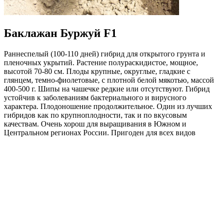
Баклажан Буржуй F1
Раннеспелый (100-110 дней) гибрид для открытого грунта и
пленочных укрытий. Растение полураскидистое, мощное,
высотой 70-80 см. Плоды крупные, округлые, гладкие с
глянцем, темно-фиолетовые, с плотной белой мякотью, массой
400-500 г. Шипы на чашечке редкие или отсутствуют. Гибрид
устойчив к заболеваниям бактериального и вирусного
характера. Плодоношение продолжительное. Один из лучших
гибридов как по крупноплодности, так и по вкусовым
качествам. Очень хорош для выращивания в Южном и
Центральном регионах России. Пригоден для всех видов
переработки.
Урожайность 60-70т/га.
Где купить?
Интернет-магазин
Новости
Каталог
Прайс-листы
Доставка