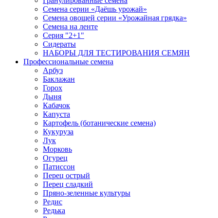
Гранулированные семена
Семена серии «Даёшь урожай»
Семена овощей серии «Урожайная грядка»
Семена на ленте
Серия "2+1"
Сидераты
НАБОРЫ ДЛЯ ТЕСТИРОВАНИЯ СЕМЯН
Профессиональные семена
Арбуз
Баклажан
Горох
Дыня
Кабачок
Капуста
Картофель (ботанические семена)
Кукуруза
Лук
Морковь
Огурец
Патиссон
Перец острый
Перец сладкий
Пряно-зеленные культуры
Редис
Редька