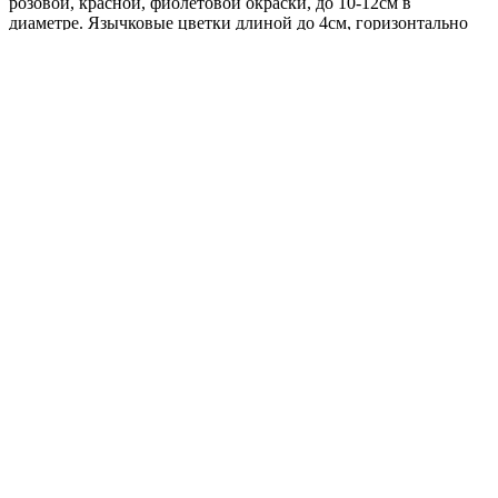
розовой, красной, фиолетовой окраски, до 10-12см в
диаметре. Язычковые цветки длиной до 4см, горизонтально
расположенные, трубчатые – мелкие, желтые. Предпочитает
освещенные, защищенные от ветра участки с хорошо
дренированной почвой. Используется в групповых посадках
и преимущественно на срезку.
Где купить?
Интернет-магазин
Новости
Каталог
Прайс-листы
Доставка
Информация
Контакты