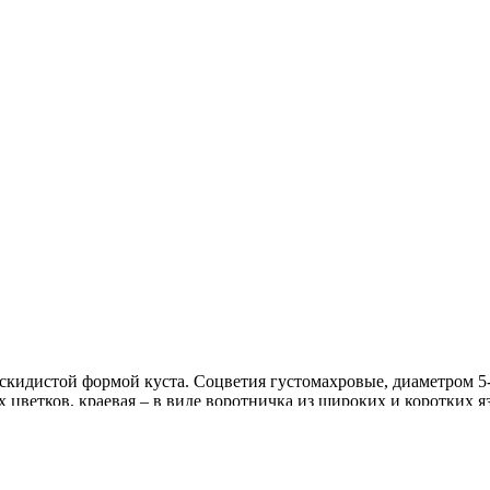
скидистой формой куста. Соцветия густомахровые, диаметром 5-6
 цветков, краевая – в виде воротничка из широких и коротких 
ах с хорошо дренированной нейтральной или произвесткованной
ь.