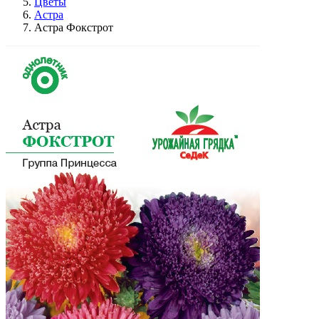
Цветы
Астра
Астра Фокстрот