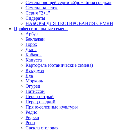
Семена овощей серии «Урожайная грядка»
Семена на ленте
Серия "2+1"
Сидераты
НАБОРЫ ДЛЯ ТЕСТИРОВАНИЯ СЕМЯН
Профессиональные семена
Арбуз
Баклажан
Горох
Дыня
Кабачок
Капуста
Картофель (ботанические семена)
Кукуруза
Лук
Морковь
Огурец
Патиссон
Перец острый
Перец сладкий
Пряно-зеленные культуры
Редис
Редька
Репа
Свекла столовая