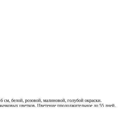
 см, белой, розовой, малиновой, голубой окраски.
язычковых цветков. Цветение продолжительное до 55 дней.
 почвой. Используется в групповых и одиночных посадках.