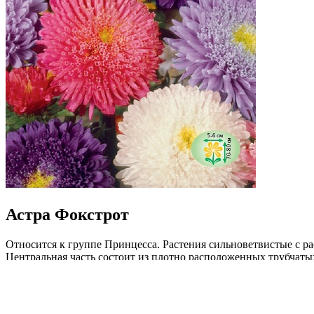
Астра Фокстрот
Относится к группе Принцесса. Растения сильноветвистые с ра
Центральная часть состоит из плотно расположенных трубчатых
Прекрасно растет на освещенных, защищенных от ветра участк
Идеальна для срезки, долго сохраняет свежесть и декоративност
Где купить?