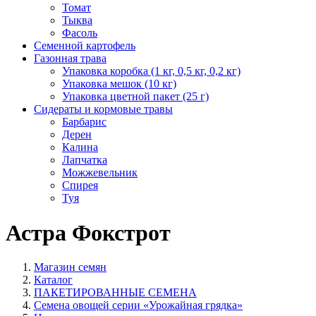
Томат
Тыква
Фасоль
Семенной картофель
Газонная трава
Упаковка коробка (1 кг, 0,5 кг, 0,2 кг)
Упаковка мешок (10 кг)
Упаковка цветной пакет (25 г)
Сидераты и кормовые травы
Барбарис
Дерен
Калина
Лапчатка
Можжевельник
Спирея
Туя
Астра Фокстрот
Магазин семян
Каталог
ПАКЕТИРОВАННЫЕ СЕМЕНА
Семена овощей серии «Урожайная грядка»