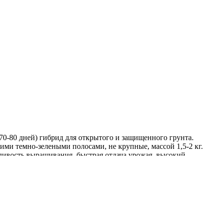
0-80 дней) гибрид для открытого и защищенного грунта.
ими темно-зелеными полосами, не крупные, массой 1,5-2 кг.
отливость выращивания, быстрая отдача урожая, высокий
ого меда.