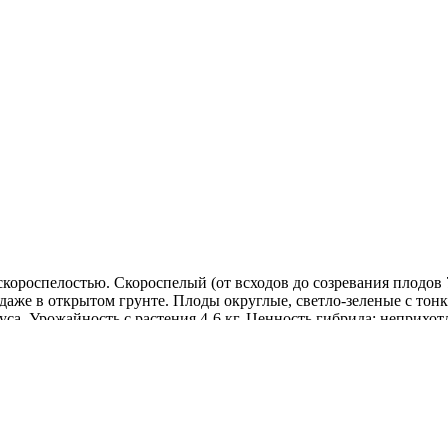
ороспелостью. Скороспелый (от всходов до созревания плодов 7
аже в открытом грунте. Плоды округлые, светло-зеленые с тонк
куса. Урожайность с растения 4-6 кг. Ценность гибрида: неприх
я употребления в свежем виде и приготовления цукатов и арбузн