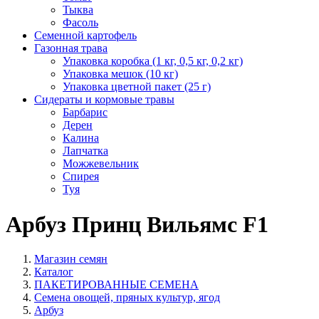
Тыква
Фасоль
Семенной картофель
Газонная трава
Упаковка коробка (1 кг, 0,5 кг, 0,2 кг)
Упаковка мешок (10 кг)
Упаковка цветной пакет (25 г)
Сидераты и кормовые травы
Барбарис
Дерен
Калина
Лапчатка
Можжевельник
Спирея
Туя
Арбуз Принц Вильямс F1
Магазин семян
Каталог
ПАКЕТИРОВАННЫЕ СЕМЕНА
Семена овощей, пряных культур, ягод
Арбуз