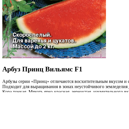
Арбуз Принц Вильямс F1
Арбузы серии «Принц» отличаются восхитительным вкусом и ск
Подходит для выращивания в зонах неустойчивого земледелия д
Кора тонкая. Мякоть ярко-красная, зернистая, изумительного в
процент сахаристости, порционность плодов. Рекомендуется дл
Где купить?
Интернет-магазин
Новости
Каталог