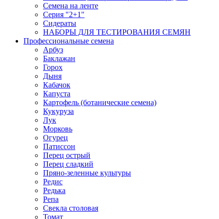
Семена на ленте
Серия "2+1"
Сидераты
НАБОРЫ ДЛЯ ТЕСТИРОВАНИЯ СЕМЯН
Профессиональные семена
Арбуз
Баклажан
Горох
Дыня
Кабачок
Капуста
Картофель (ботанические семена)
Кукуруза
Лук
Морковь
Огурец
Патиссон
Перец острый
Перец сладкий
Пряно-зеленные культуры
Редис
Редька
Репа
Свекла столовая
Томат