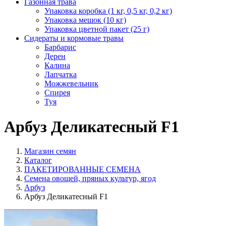
Газонная трава
Упаковка коробка (1 кг, 0,5 кг, 0,2 кг)
Упаковка мешок (10 кг)
Упаковка цветной пакет (25 г)
Сидераты и кормовые травы
Барбарис
Дерен
Калина
Лапчатка
Можжевельник
Спирея
Туя
Арбуз Деликатесный F1
Магазин семян
Каталог
ПАКЕТИРОВАННЫЕ СЕМЕНА
Семена овощей, пряных культур, ягод
Арбуз
Арбуз Деликатесный F1