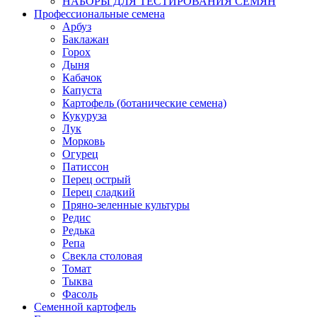
НАБОРЫ ДЛЯ ТЕСТИРОВАНИЯ СЕМЯН
Профессиональные семена
Арбуз
Баклажан
Горох
Дыня
Кабачок
Капуста
Картофель (ботанические семена)
Кукуруза
Лук
Морковь
Огурец
Патиссон
Перец острый
Перец сладкий
Пряно-зеленные культуры
Редис
Редька
Репа
Свекла столовая
Томат
Тыква
Фасоль
Семенной картофель