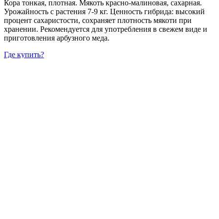
Кора тонкая, плотная. Мякоть красно-малиновая, сахарная.
Урожайность с растения 7-9 кг. Ценность гибрида: высокий
процент сахаристости, сохраняет плотность мякоти при
хранении. Рекомендуется для употребления в свежем виде и
приготовления арбузного меда.
Где купить?
Интернет-магазин
Новости
Каталог
Прайс-листы
Доставка
Информация
Контакты