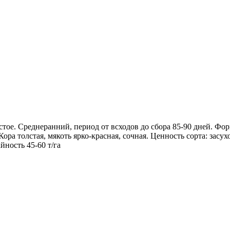
истое. Среднеранний, период от всходов до сбора 85-90 дней. Ф
Кора толстая, мякоть ярко-красная, сочная. Ценность сорта: засу
ность 45-60 т/га