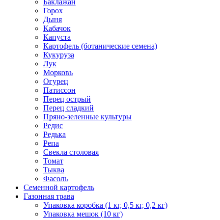
Баклажан
Горох
Дыня
Кабачок
Капуста
Картофель (ботанические семена)
Кукуруза
Лук
Морковь
Огурец
Патиссон
Перец острый
Перец сладкий
Пряно-зеленные культуры
Редис
Редька
Репа
Свекла столовая
Томат
Тыква
Фасоль
Семенной картофель
Газонная трава
Упаковка коробка (1 кг, 0,5 кг, 0,2 кг)
Упаковка мешок (10 кг)