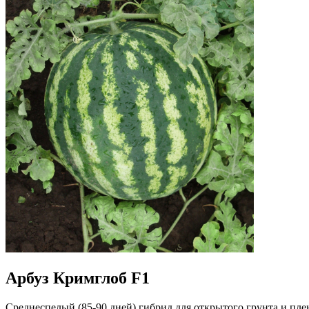
Арбуз Кримглоб F1
Среднеспелый (85-90 дней) гибрид для открытого грунта и пле