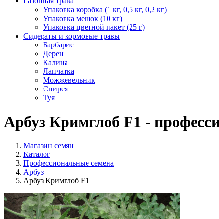
Газонная трава
Упаковка коробка (1 кг, 0,5 кг, 0,2 кг)
Упаковка мешок (10 кг)
Упаковка цветной пакет (25 г)
Сидераты и кормовые травы
Барбарис
Дерен
Калина
Лапчатка
Можжевельник
Спирея
Туя
Арбуз Кримглоб F1 - професс
Магазин семян
Каталог
Профессиональные семена
Арбуз
Арбуз Кримглоб F1