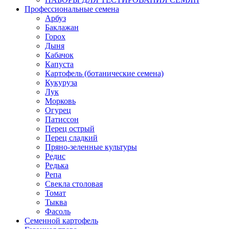
Профессиональные семена
Арбуз
Баклажан
Горох
Дыня
Кабачок
Капуста
Картофель (ботанические семена)
Кукуруза
Лук
Морковь
Огурец
Патиссон
Перец острый
Перец сладкий
Пряно-зеленные культуры
Редис
Редька
Репа
Свекла столовая
Томат
Тыква
Фасоль
Семенной картофель