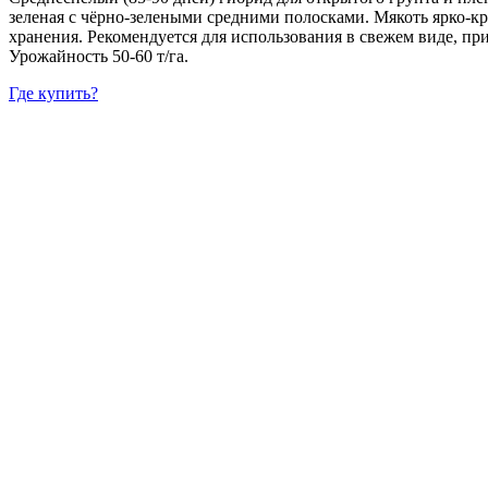
зеленая с чёрно-зелеными средними полосками. Мякоть ярко-кр
хранения. Рекомендуется для использования в свежем виде, при
Урожайность 50-60 т/га.
Где купить?
Интернет-магазин
Новости
Каталог
Прайс-листы
Доставка
Информация
Контакты