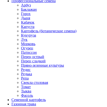
Профессиональные семена
Арбуз
Баклажан
Горох
Дыня
Кабачок
Капуста
Картофель (ботанические семена)
Кукуруза
Лук
Морковь
Огурец
Патиссон
Перец острый
Перец сладкий
Пряно-зеленные культуры
Редис
Редька
Репа
Свекла столовая
Томат
Тыква
Фасоль
Семенной картофель
Газонная трава