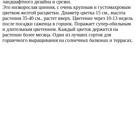
ландшафтного дизайна и срезки.
Это низкорослая цинния, с очень крупным и густомахровым
цветком желтой расцветки. Диаметр цветка 15 см., высота
растения 35-40 см., растет вверх. Цветение через 10-13 недель
после посадки саженца в горшок. Поражает супер-обильным
и длительным цветением. Каждый цветок держится на
растении более месяца. Один из лучших сортов для
горшечного выращивания на солнечных балконах и террасах.
В садовых цветниках подходит для бордюров, переднего края
смешанных цветников и посадок сплошными массивами.
Предпочитает обильный полив (при засухе соцветия
мельчают). Растения устойчивы к жаре, хорошо выдерживают
самые высокие температуры. Срезанные цветы долго стоят в
воде.
Где купить?
Интернет-магазин
Новости
Каталог
Прайс-листы
Доставка
Информация
Контакты