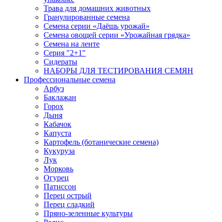
Трава для домашних животных
Гранулированные семена
Семена серии «Даёшь урожай»
Семена овощей серии «Урожайная грядка»
Семена на ленте
Серия "2+1"
Сидераты
НАБОРЫ ДЛЯ ТЕСТИРОВАНИЯ СЕМЯН
Профессиональные семена
Арбуз
Баклажан
Горох
Дыня
Кабачок
Капуста
Картофель (ботанические семена)
Кукуруза
Лук
Морковь
Огурец
Патиссон
Перец острый
Перец сладкий
Пряно-зеленные культуры